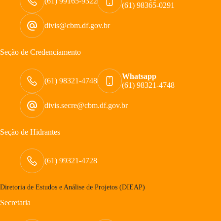
(61) 99165-9322
(61) 98365-0291
divis@cbm.df.gov.br
Seção de Credenciamento
Whatsapp
(61) 98321-4748
(61) 98321-4748
divis.secre@cbm.df.gov.br
Seção de Hidrantes
(61) 99321-4728
Diretoria de Estudos e Análise de Projetos (DIEAP)
Secretaria