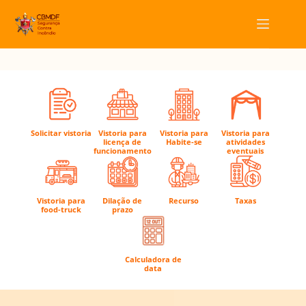
Pular
para
o
conteúdo
Solicitar vistoria
Vistoria para
Vistoria para
Vistoria para
licença de
Habite-se
atividades
funcionamento
eventuais
Vistoria para
Dilação de
Recurso
Taxas
food-truck
prazo
Calculadora de
data