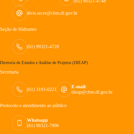
(61) 98321-4748
divis.secre@cbm.df.gov.br
Seção de Hidrantes
(61) 99321-4728
Diretoria de Estudos e Análise de Projetos (DIEAP)
Secretaria
E-mail:
(61) 3193-0221
dieap@cbm.df.gov.br
Protocolo e atendimento ao público
Whatsapp
(61) 98321-7996