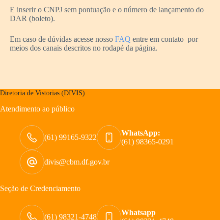
E inserir o CNPJ sem pontuação e o número de lançamento do
DAR (boleto).
Em caso de dúvidas acesse nosso
FAQ
entre em contato por
meios dos canais descritos no rodapé da página.
Diretoria de Vistorias (DIVIS)
Atendimento ao público
WhatsApp:
(61) 99165-9322
(61) 98365-0291
divis@cbm.df.gov.br
Seção de Credenciamento
Whatsapp
(61) 98321-4748