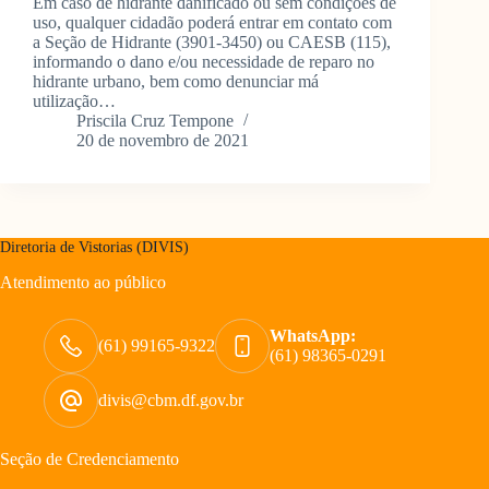
Em caso de hidrante danificado ou sem condições de
uso, qualquer cidadão poderá entrar em contato com
a Seção de Hidrante (3901-3450) ou CAESB (115),
informando o dano e/ou necessidade de reparo no
hidrante urbano, bem como denunciar má
utilização…
Priscila Cruz Tempone
20 de novembro de 2021
Diretoria de Vistorias (DIVIS)
Atendimento ao público
WhatsApp:
(61) 99165-9322
(61) 98365-0291
divis@cbm.df.gov.br
Seção de Credenciamento