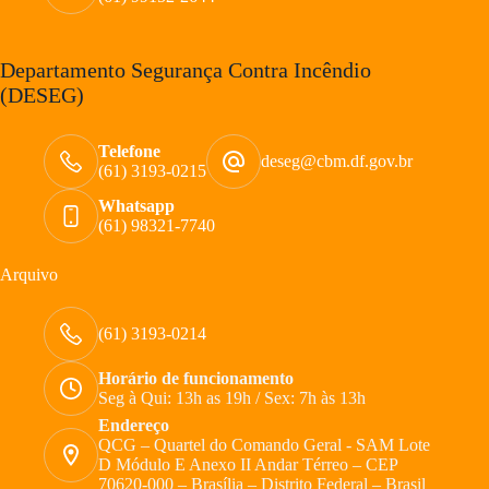
Departamento Segurança Contra Incêndio
(DESEG)
Telefone
deseg@cbm.df.gov.br
(61) 3193-0215
Whatsapp
(61) 98321-7740
Arquivo
(61) 3193-0214
Horário de funcionamento
Seg à Qui: 13h as 19h / Sex: 7h às 13h
Endereço
QCG – Quartel do Comando Geral - SAM Lote
D Módulo E Anexo II Andar Térreo – CEP
70620-000 – Brasília – Distrito Federal – Brasil