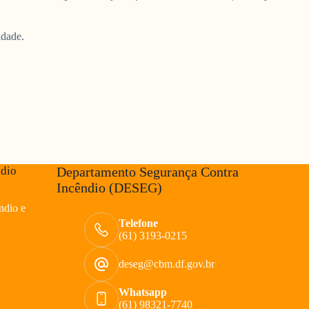
idade.
ndio
Departamento Segurança Contra
Incêndio (DESEG)
ndio e
Telefone
(61) 3193-0215
deseg@cbm.df.gov.br
Whatsapp
(61) 98321-7740