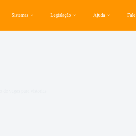
Sistemas
Legislação
Ajuda
Fal
o de vagas para vistorias