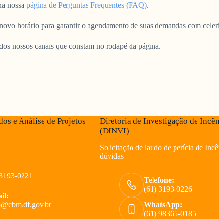
 na nossa
página de Perguntas Frequentes (FAQ)
.
 novo horário para garantir o agendamento de suas demandas com celer
dos nossos canais que constam no rodapé da página.
dos e Análise de Projetos
Diretoria de Investigação de Incê
(DINVI)
Solicitação de laudo de perícia de Incê
dúvidas
 3193-0221
Telefone:
(61) 3193-0226
il:
p@cbm.df.gov.br
WhatsApp:
(61) 98365-0185