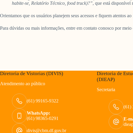
habite-se, Relatório Técnico, food truck)?”
, que está disponível
Orientamos que os usuários planejem seus acessos e fiquem atentos ao
Para dúvidas ou mais informações, entre em contato conosco por meio 
Diretoria de Vistorias (DIVIS)
Diretoria de Estu
(DIEAP)
Atendimento ao público
Secretaria
(61) 99165-9322
(61)
WhatsApp:
(61) 98365-0291
E-ma
diea
divis@cbm.df.gov.br