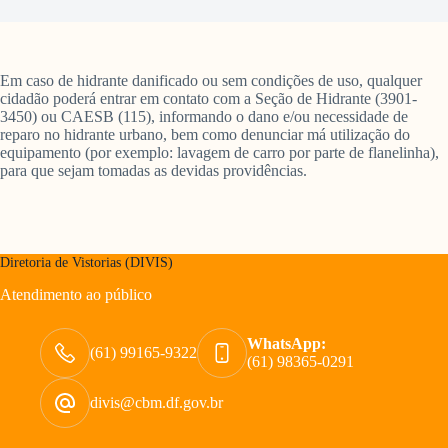
Em caso de hidrante danificado ou sem condições de uso, qualquer
cidadão poderá entrar em contato com a Seção de Hidrante (3901-
3450) ou CAESB (115), informando o dano e/ou necessidade de
reparo no hidrante urbano, bem como denunciar má utilização do
equipamento (por exemplo: lavagem de carro por parte de flanelinha),
para que sejam tomadas as devidas providências.
Diretoria de Vistorias (DIVIS)
Atendimento ao público
WhatsApp:
(61) 99165-9322
(61) 98365-0291
divis@cbm.df.gov.br