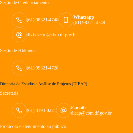
Seção de Credenciamento
Whatsapp
(61) 98321-4748
(61) 98321-4748
divis.secre@cbm.df.gov.br
Seção de Hidrantes
(61) 99321-4728
Diretoria de Estudos e Análise de Projetos (DIEAP)
Secretaria
E-mail:
(61) 3193-0221
dieap@cbm.df.gov.br
Protocolo e atendimento ao público