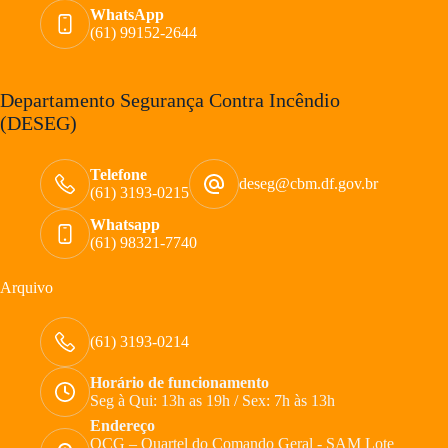
WhatsApp
(61) 99152-2644
Departamento Segurança Contra Incêndio
(DESEG)
Telefone
deseg@cbm.df.gov.br
(61) 3193-0215
Whatsapp
(61) 98321-7740
Arquivo
(61) 3193-0214
Horário de funcionamento
Seg à Qui: 13h as 19h / Sex: 7h às 13h
Endereço
QCG – Quartel do Comando Geral - SAM Lote