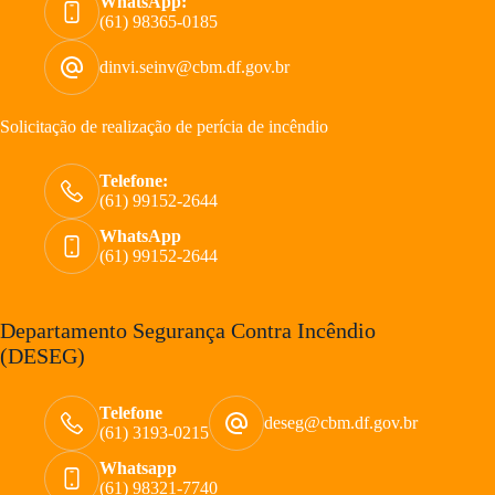
WhatsApp:
(61) 98365-0185
dinvi.seinv@cbm.df.gov.br
Solicitação de realização de perícia de incêndio
Telefone:
(61) 99152-2644
WhatsApp
(61) 99152-2644
Departamento Segurança Contra Incêndio
(DESEG)
Telefone
deseg@cbm.df.gov.br
(61) 3193-0215
Whatsapp
(61) 98321-7740