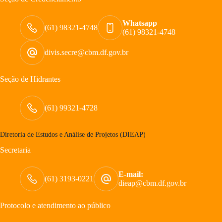
Whatsapp
(61) 98321-4748
(61) 98321-4748
divis.secre@cbm.df.gov.br
Seção de Hidrantes
(61) 99321-4728
Diretoria de Estudos e Análise de Projetos (DIEAP)
Secretaria
E-mail:
(61) 3193-0221
dieap@cbm.df.gov.br
Protocolo e atendimento ao público